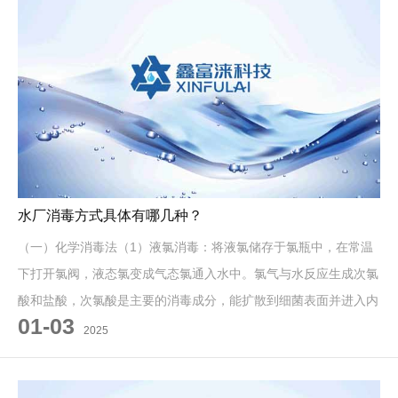
水厂消毒方式具体有哪几种？
（一）化学消毒法（1）液氯消毒：将液氯储存于氯瓶中，在常温
下打开氯阀，液态氯变成气态氯通入水中。氯气与水反应生成次氯
酸和盐酸，次氯酸是主要的消毒成分，能扩散到细菌表面并进入内
01-03
部，通过氧化作用破坏细菌的
2025