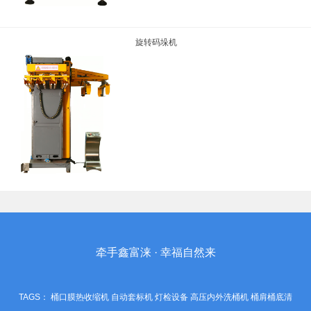
旋转码垛机
牵手鑫富涞 · 幸福自然来
TAGS：
桶口膜热收缩机
自动套标机
灯检设备
高压内外洗桶机
桶肩桶底清