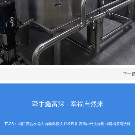
下一
牵手鑫富涞 · 幸福自然来
TAGS：
桶口膜热收缩机
自动套标机
灯检设备
高压内外洗桶机
桶肩桶底清洗机